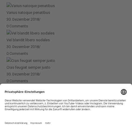
Varius natoque penatibus
30. Dezember 2018
/
0 Comments
Vel blandit libero sodales
30. Dezember 2018
/
0 Comments
Cras feugiat semper justo
30. Dezember 2018
/
0 Comments
Aenean scelerisque elit
30. Dezember 2018
/
0 Comments