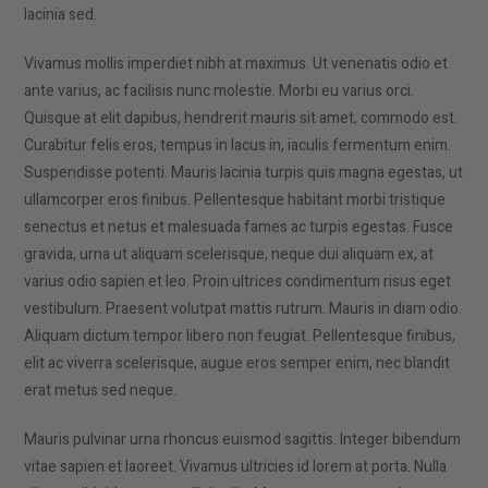
lacinia sed.
Vivamus mollis imperdiet nibh at maximus. Ut venenatis odio et
ante varius, ac facilisis nunc molestie. Morbi eu varius orci.
Quisque at elit dapibus, hendrerit mauris sit amet, commodo est.
Curabitur felis eros, tempus in lacus in, iaculis fermentum enim.
Suspendisse potenti. Mauris lacinia turpis quis magna egestas, ut
ullamcorper eros finibus. Pellentesque habitant morbi tristique
senectus et netus et malesuada fames ac turpis egestas. Fusce
gravida, urna ut aliquam scelerisque, neque dui aliquam ex, at
varius odio sapien et leo. Proin ultrices condimentum risus eget
vestibulum. Praesent volutpat mattis rutrum. Mauris in diam odio.
Aliquam dictum tempor libero non feugiat. Pellentesque finibus,
elit ac viverra scelerisque, augue eros semper enim, nec blandit
erat metus sed neque.
Mauris pulvinar urna rhoncus euismod sagittis. Integer bibendum
vitae sapien et laoreet. Vivamus ultricies id lorem at porta. Nulla