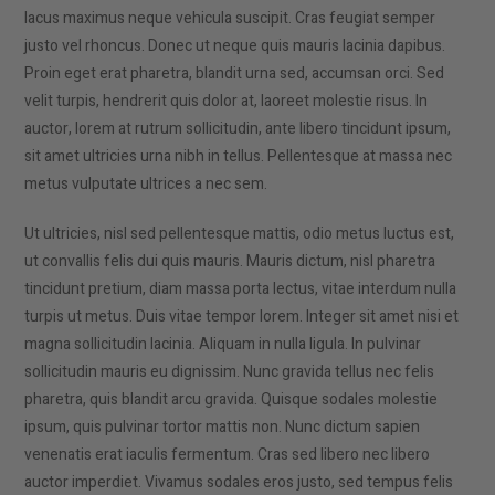
lacus maximus neque vehicula suscipit. Cras feugiat semper
justo vel rhoncus. Donec ut neque quis mauris lacinia dapibus.
Proin eget erat pharetra, blandit urna sed, accumsan orci. Sed
velit turpis, hendrerit quis dolor at, laoreet molestie risus. In
auctor, lorem at rutrum sollicitudin, ante libero tincidunt ipsum,
sit amet ultricies urna nibh in tellus. Pellentesque at massa nec
metus vulputate ultrices a nec sem.
Ut ultricies, nisl sed pellentesque mattis, odio metus luctus est,
ut convallis felis dui quis mauris. Mauris dictum, nisl pharetra
tincidunt pretium, diam massa porta lectus, vitae interdum nulla
turpis ut metus. Duis vitae tempor lorem. Integer sit amet nisi et
magna sollicitudin lacinia. Aliquam in nulla ligula. In pulvinar
sollicitudin mauris eu dignissim. Nunc gravida tellus nec felis
pharetra, quis blandit arcu gravida. Quisque sodales molestie
ipsum, quis pulvinar tortor mattis non. Nunc dictum sapien
venenatis erat iaculis fermentum. Cras sed libero nec libero
auctor imperdiet. Vivamus sodales eros justo, sed tempus felis