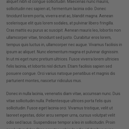
aliquet nibh id congue sollicitudin. Maecenas nunc mauris,
sollicitudin nec sapien at, fermentum lacinia odio. Donec
tincidunt lorem porta, viverra erat ac, blandit magna. Aenean
scelerisque elit quis lorem sodales, at pulvinar libero fringilla.
Cras mattis eu purus ac suscipit. Aenean mauris leo, lobortis non
ullamcorper vitae, tincidunt sed justo. Curabitur eros lorem,
tempus quis luctus in, ullamcorper nec augue. Vivamus facilisis in
ipsum ac aliquet. Nunc elementum magna et pulvinar dignissim.
In ut mi eget nunc pretium ultrices. Fusce viverra lorem ultricies
felis lacinia, et lobortis nisl dictum. Etiam facilisis sapien sed
posuere congue. Orci varius natoque penatibus et magnis dis
parturient montes, nascetur ridiculus mus.
Donec in nulla lacinia, venenatis diam vitae, accumsan nunc. Duis
vitae sollicitudin nulla. Pellentesque ultrices porta felis quis
sollicitudin. Fusce eget lacinia orci. Vivamus tristique, velit ut
laoreet egestas, dolor arcu semper urna, cursus volutpat velit
odio sed lacus. Suspendisse tempor a leo in sollicitudin. Proin