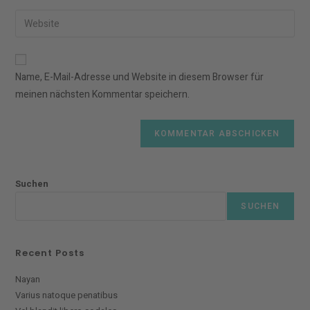
Benutzernamen
E-
Gib
zum
Mail-
deine
Kommentieren
Adresse
Website-
ein
zum
URL
Name, E-Mail-Adresse und Website in diesem Browser für
Kommentieren
ein
meinen nächsten Kommentar speichern.
ein
(optional)
Suchen
SUCHEN
Recent Posts
Nayan
Varius natoque penatibus