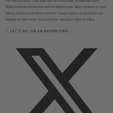
nec luctus dolor. Cras egestas vehicula odio, id dapibus nunc.
Nulla tristique venenatis sem in ullamcorper. Nunc id lacus in sem
varius maximus sit amet non orci. Suspendisse eu posuere nisl.
Integer at felis vitae risus porttitor faucibus eget et tellus.
DIESEN
LET'S GO ON AN ADVENTURE
INHALT
TEILEN
Öffnet
in
einem
neuen
Fenster