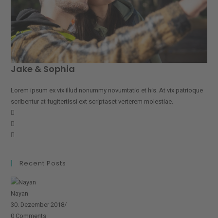
Jake & Sophia
Lorem ipsum ex vix illud nonummy novumtatio et his. At vix patrioque
scribentur at fugitertissi ext scriptaset verterem molestiae.
Opens
Opens
in
Opens
in
a
in
a
new
a
new
tab
Recent Posts
new
tab
tab
Nayan
30. Dezember 2018
/
0 Comments