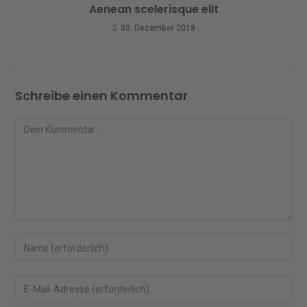
Aenean scelerisque elit
30. Dezember 2018
Schreibe einen Kommentar
Kommentar
Gib
deinen
Namen
Gib
oder
deine