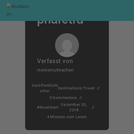
amet
Zum
Inhalt
pharetra
springen
Verfasst von
momomutmachen
Veröffentlicht
Destinations
/
Travel
unter
0 Kommentare
Dezember 30,
Aktualisiert
2018
4 Minuten zum Lesen