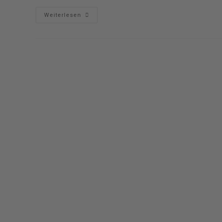
Proin
Weiterlesen
A
Nunc
Odio