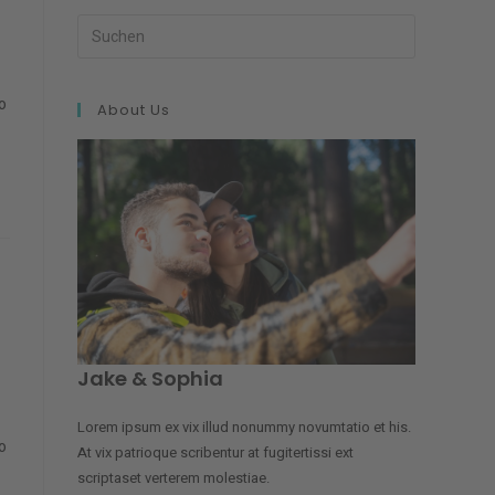
o
About Us
Jake & Sophia
Lorem ipsum ex vix illud nonummy novumtatio et his.
o
At vix patrioque scribentur at fugitertissi ext
scriptaset verterem molestiae.