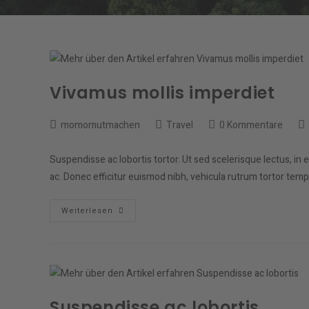
Vivamus mollis imperdiet
Beitrags-
Beitrags-
Beitrags-
Be
momomutmachen
Travel
0 Kommentare
Autor:
Kategorie:
Kommentare:
zu
ge
Suspendisse ac lobortis tortor. Ut sed scelerisque lectus, in 
am
ac. Donec efficitur euismod nibh, vehicula rutrum tortor te
Vivamus
Weiterlesen
Mollis
Imperdiet
Suspendisse ac lobortis