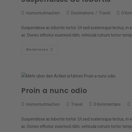
Beitrags-
Beitrags-
Beitrags
momomutmachen
Destinations
/
Travel
0 Ko
Autor:
Kategorie:
Kommen
Suspendisse ac lobortis tortor. Ut sed scelerisque lectus, in 
ac. Donec efficitur euismod nibh, vehicula rutrum tortor te
Suspendisse
Weiterlesen
Ac
Lobortis
Proin a nunc odio
Beitrags-
Beitrags-
Beitrags-
Be
momomutmachen
Travel
0 Kommentare
Autor:
Kategorie:
Kommentare:
zu
ge
Suspendisse ac lobortis tortor. Ut sed scelerisque lectus, in 
am
ac. Donec efficitur euismod nibh, vehicula rutrum tortor te