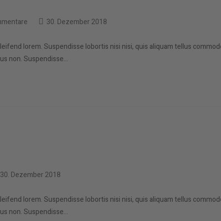
-
Beitrag
mmentare
30. Dezember 2018
tare:
zuletzt
geändert
eleifend lorem. Suspendisse lobortis nisi nisi, quis aliquam tellus commod
am:
mpus non. Suspendisse…
itrag
30. Dezember 2018
letzt
ändert
eleifend lorem. Suspendisse lobortis nisi nisi, quis aliquam tellus commod
:
mpus non. Suspendisse…