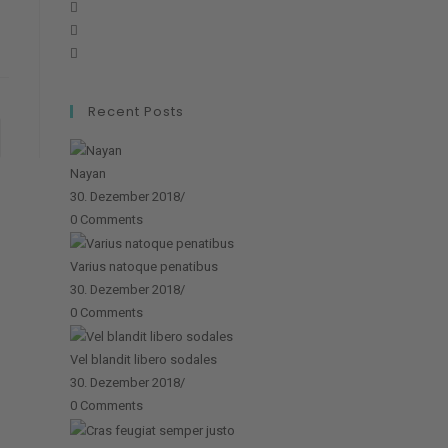
Opens
Opens
in
Opens
in
a
in
a
new
a
new
tab
Recent Posts
new
tab
e
tab
Nayan
30. Dezember 2018
/
0 Comments
Varius natoque penatibus
30. Dezember 2018
/
0 Comments
Vel blandit libero sodales
30. Dezember 2018
/
0 Comments