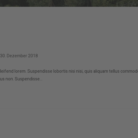
itrag
30. Dezember 2018
letzt
ändert
eleifend lorem. Suspendisse lobortis nisi nisi, quis aliquam tellus commod
:
mpus non. Suspendisse…